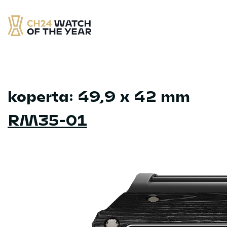
Skip
to
content
CH24 Watch of the Year
– najlepsze zegarek minionych 12 miesięcy
koperta:
49,9 x 42 mm
RM35-01