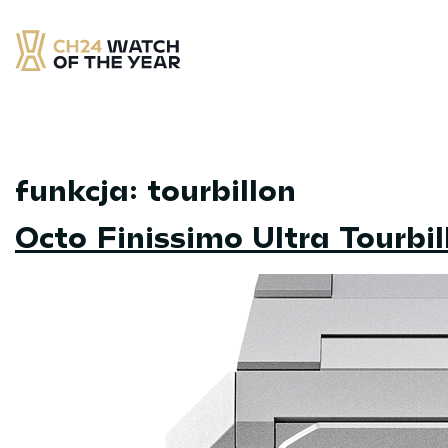
Skip
to
content
CH24 Watch of the Year
– najlepsze zegarek minionych 12 miesięcy
funkcja:
tourbillon
Octo Finissimo Ultra Tourbil