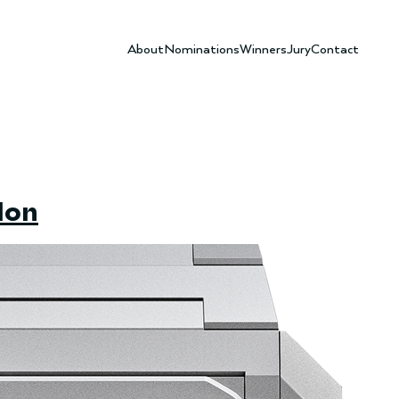
About
Nominations
Winners
Jury
Contact
lon